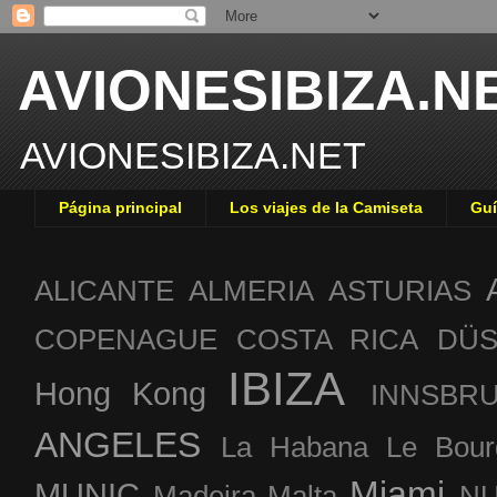
AVIONESIBIZA.N
AVIONESIBIZA.NET
Página principal
Los viajes de la Camiseta
Guí
ALICANTE
ALMERIA
ASTURIAS
COPENAGUE
COSTA RICA
DÜS
IBIZA
Hong Kong
INNSBR
ANGELES
La Habana
Le Bour
Miami
MUNIC
Madeira
Malta
NU