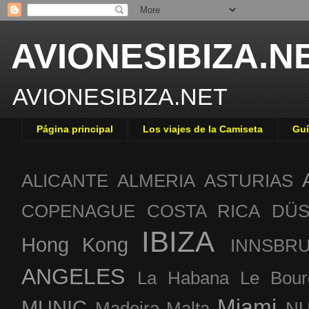
AVIONESIBIZA.N
AVIONESIBIZA.NET
Página principal
Los viajes de la Camiseta
Guí
ALICANTE
ALMERIA
ASTURIAS
COPENAGUE
COSTA RICA
DÜS
IBIZA
Hong Kong
INNSBR
ANGELES
La Habana
Le Bour
Miami
MUNIC
Madeira
Malta
NU