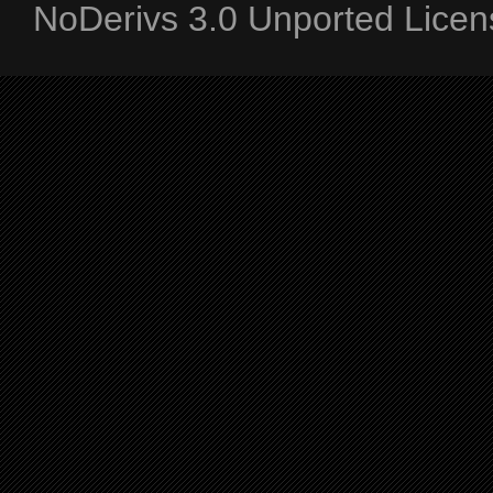
NoDerivs 3.0 Unported Licen