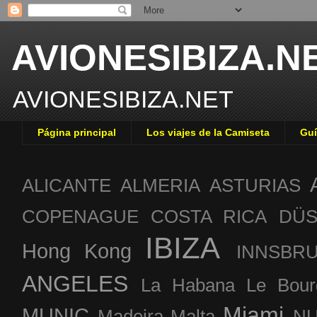
AVIONESIBIZA.N
AVIONESIBIZA.NET
Página principal
Los viajes de la Camiseta
Guí
ALICANTE
ALMERIA
ASTURIAS
COPENAGUE
COSTA RICA
DÜS
IBIZA
Hong Kong
INNSBR
ANGELES
La Habana
Le Bour
Miami
MUNIC
Madeira
Malta
NU