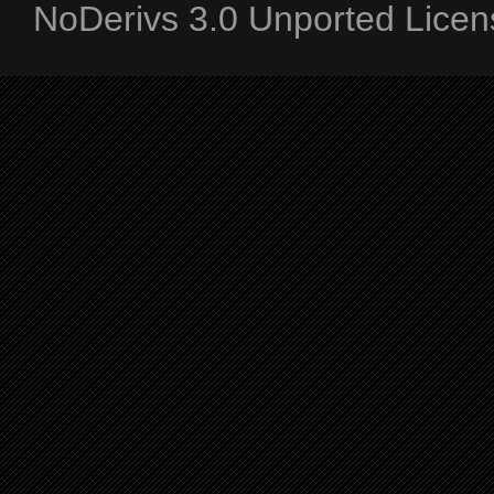
NoDerivs 3.0 Unported Licen