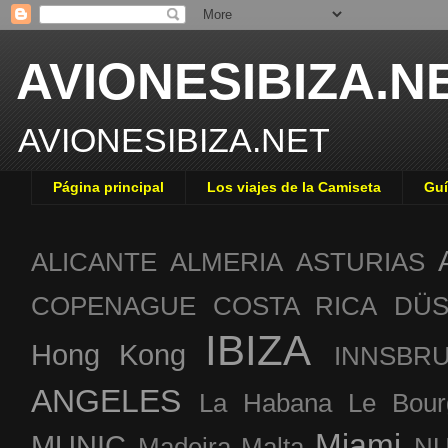
AVIONESIBIZA.N
AVIONESIBIZA.NET
Página principal
Los viajes de la Camiseta
Guí
ALICANTE
ALMERIA
ASTURIAS
COPENAGUE
COSTA RICA
DÜS
IBIZA
Hong Kong
INNSBR
ANGELES
La Habana
Le Bour
Miami
MUNIC
Madeira
Malta
NU