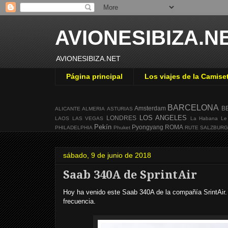
AVIONESIBIZA.N
AVIONESIBIZA.NET
Página principal
Los viajes de la Camise
BARCELONA
Amsterdam
B
ALICANTE
ALMERIA
ASTURIAS
LOS ANGELES
LONDRES
LAOS
LAS VEGAS
La Habana
Le
Pekín
Pyongyang
ROMA
PHILADELPHIA
Phuket
RUTE
SALZBUR
sábado, 9 de junio de 2018
Saab 340A de SprintAir
Hoy ha venido este Saab 340A de la compañía SrintAir.
frecuencia.