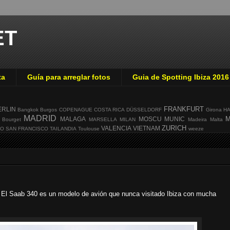
ET
ta
Guía para arreglar fotos
Guia de Spotting Ibiza 2016
FRANKFURT
ERLIN
Bangkok
Burgos
COPENAGUE
COSTA RICA
DÜSSELDORF
Girona
H
MADRID
M
MALAGA
MOSCU
MUNIC
 Bourget
MARSELLA
MILAN
Madeira
Malta
ZURICH
VALENCIA
VIETNAM
GO
SAN FRANCISCO
TAILANDIA
Toulouse
weeze
 El Saab 340 es un modelo de avión que nunca visitado Ibiza con mucha