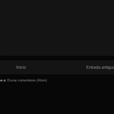
Inicio
Entrada antigu
se a:
Enviar comentarios (Atom)