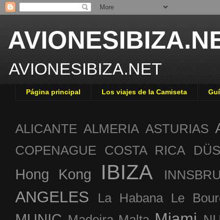
AVIONESIBIZA.N
AVIONESIBIZA.NET
Página principal
Los viajes de la Camiseta
Guí
ALICANTE
ALMERIA
ASTURIAS
COPENAGUE
COSTA RICA
DÜS
IBIZA
Hong Kong
INNSBR
ANGELES
La Habana
Le Bour
Miami
MUNIC
Madeira
Malta
NU