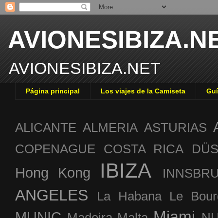
AVIONESIBIZA.N
AVIONESIBIZA.NET
Página principal
Los viajes de la Camiseta
Guí
ALICANTE
ALMERIA
ASTURIAS
COPENAGUE
COSTA RICA
DÜS
IBIZA
Hong Kong
INNSBR
ANGELES
La Habana
Le Bour
Miami
MUNIC
Madeira
Malta
NU