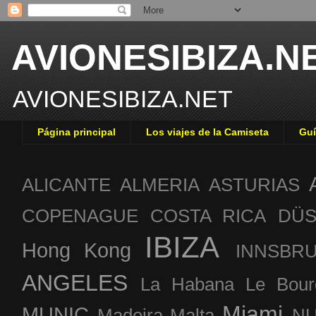
AVIONESIBIZA.N
AVIONESIBIZA.NET
Página principal
Los viajes de la Camiseta
Guí
ALICANTE
ALMERIA
ASTURIAS
COPENAGUE
COSTA RICA
DÜS
IBIZA
Hong Kong
INNSBR
ANGELES
La Habana
Le Bour
Miami
MUNIC
Madeira
Malta
NU