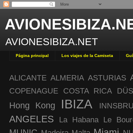
AVIONESIBIZA.N
AVIONESIBIZA.NET
Página principal
Los viajes de la Camiseta
Guí
ALICANTE
ALMERIA
ASTURIAS
COPENAGUE
COSTA RICA
DÜS
IBIZA
Hong Kong
INNSBR
ANGELES
La Habana
Le Bour
Miami
MUNIC
Madeira
Malta
NU