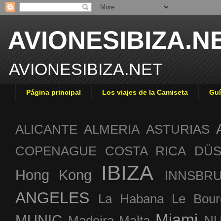
AVIONESIBIZA.N
AVIONESIBIZA.NET
Página principal
Los viajes de la Camiseta
Guí
ALICANTE
ALMERIA
ASTURIAS
COPENAGUE
COSTA RICA
DÜS
IBIZA
Hong Kong
INNSBR
ANGELES
La Habana
Le Bour
Miami
MUNIC
Madeira
Malta
NU