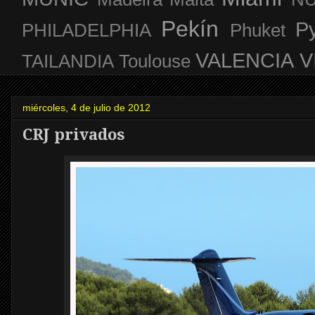
Pekín
P
PHILADELPHIA
Phuket
VALENCIA
V
TAILANDIA
Toulouse
miércoles, 4 de julio de 2012
CRJ privados