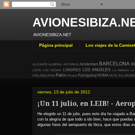
AVIONESIBIZA.N
AVIONESIBIZA.NET
Página principal
Los viajes de la Camise
BARCELONA
Amsterdam
B
ALICANTE
ALMERIA
ASTURIAS
LOS ANGELES
LONDRES
LAOS
LAS VEGAS
La Habana
Le
Pekín
Pyongyang
ROMA
PHILADELPHIA
Phuket
RUTE
SALZBUR
viernes, 13 de julio de 2012
¡Un 11 julio, en LEIB! - Aero
He elegido un 11 de julio, pues este día he viajado a Bar
con la alegría de que todo a ido bien, hace que puedas
algunas fotos del aeropuerto de Ibiza, que estos días es