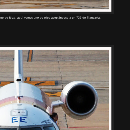
rto de Ibiza, aquí vemos uno de ellos acoplándose a un 737 de Transavia.