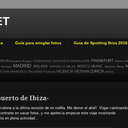
ET
ta
Guía para arreglar fotos
Guia de Spotting Ibiza 2016
FRANKFURT
ERLIN
Bangkok
Burgos
COPENAGUE
COSTA RICA
DÜSSELDORF
Girona
H
MADRID
M
MALAGA
MOSCU
MUNIC
 Bourget
MARSELLA
MILAN
Madeira
Malta
ZURICH
VALENCIA
VIETNAM
GO
SAN FRANCISCO
TAILANDIA
Toulouse
weeze
puerto de Ibiza-
celona a la última revisión de mi rodilla, Me dieron el alta!!. Viajar caminando
 centrarte en sacar fotos, y me apetecía empezar este viaje mostrando
ta en plena actividad...