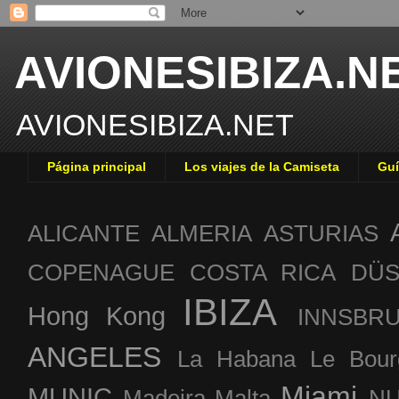
AVIONESIBIZA.N
AVIONESIBIZA.NET
Página principal
Los viajes de la Camiseta
Guí
ALICANTE
ALMERIA
ASTURIAS
COPENAGUE
COSTA RICA
DÜS
IBIZA
Hong Kong
INNSBR
ANGELES
La Habana
Le Bour
Miami
MUNIC
Madeira
Malta
NU