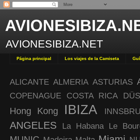
AVIONESIBIZA.N
AVIONESIBIZA.NET
Página principal
Los viajes de la Camiseta
Guí
ALICANTE
ALMERIA
ASTURIAS
COPENAGUE
COSTA RICA
DÜS
IBIZA
Hong Kong
INNSBR
ANGELES
La Habana
Le Bour
Miami
MUNIC
Madeira
Malta
NU