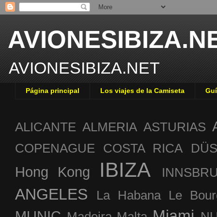
AVIONESIBIZA.N
AVIONESIBIZA.NET
Página principal
Los viajes de la Camiseta
Guí
ALICANTE
ALMERIA
ASTURIAS
COPENAGUE
COSTA RICA
DÜS
IBIZA
Hong Kong
INNSBR
ANGELES
La Habana
Le Bour
Miami
MUNIC
Madeira
Malta
NU